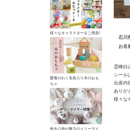
様々なキャラクターをご用意!
石川
お名
霊峰白
シール
愛着のわく名前入り木のおも
出産内
ちゃ
ありが
様々な
抱き心地が魅力のメリーマイ