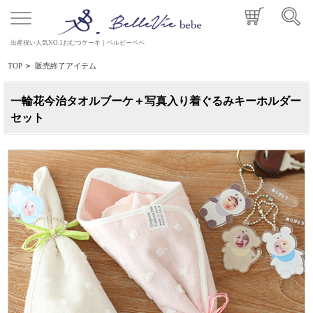
出産祝い人気NO.1おむつケーキ｜ベルビーベベ
TOP
>
販売終了アイテム
一輪花今治タオルブーケ＋写真入り着ぐるみキーホルダー
セット