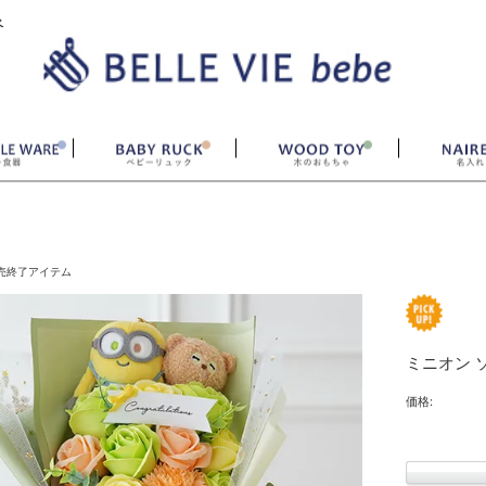
ベ
売終了アイテム
ミニオン 
価格: