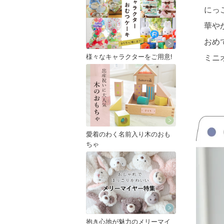
にっ
華や
おめ
様々なキャラクターをご用意!
ミニ
愛着のわく名前入り木のおも
ちゃ
抱き心地が魅力のメリーマイ