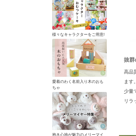
様々なキャラクターをご用意!
抜群
高品
ます
愛着のわく名前入り木のおも
ちゃ
少量
リラ
抱き心地が魅力のメリーマイ