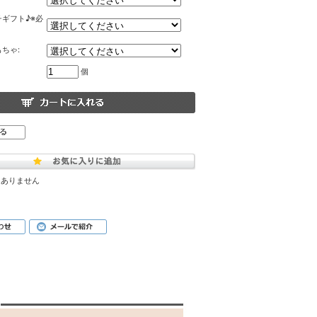
ギフト♪※必
ちゃ:
個
はありません