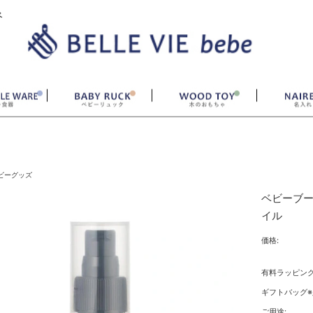
ベ
ビーグッズ
ベビーブー
イル
価格:
有料ラッピング
ギフトバッグ※
ご用途: