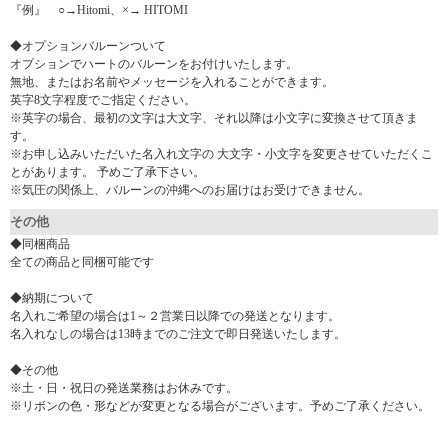
『例』 ○→Hitomi、×→ HITOMI
◆オプションバルーンついて
オプションでハートのバルーンをお付けいたします。
無地、またはお名前やメッセージを入れることができます。
英字8文字程度でご指定ください。
※英字の場合、最初の文字は大文字、それ以降は小文字に変換させて頂きま
す。
※お申し込みいただいた名入れ文字の 大文字・小文字を変更させていただくこ
とがあります。 予めご了承下さい。
※気圧の関係上、バルーンの沖縄へのお届けはお受けできません。
その他
◆同梱商品
全ての商品と同梱可能です
◆納期について
名入れご希望の場合は1～２営業日以降での発送となります。
名入れなしの場合は13時までのご注文で即日発送いたします。
◆その他
※土・日・祝日の発送業務はお休みです。
※リボンの色・形などが変更となる場合がございます。予めご了承ください。
▼ 商品説明の続きを見る ▼