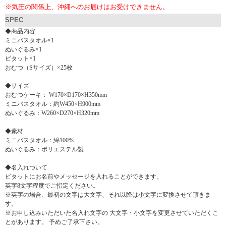
※気圧の関係上、沖縄へのお届けはお受けできません。
SPEC
◆商品内容
ミニバスタオル×1
ぬいぐるみ×1
ビタット×1
おむつ（Sサイズ）×25枚
◆サイズ
おむつケーキ： W170×D170×H350mm
ミニバスタオル：約W450×H900mm
ぬいぐるみ：W260×D270×H320mm
◆素材
ミニバスタオル：綿100%
ぬいぐるみ：ポリエステル製
◆名入れついて
ビタットにお名前やメッセージを入れることができます。
英字8文字程度でご指定ください。
※英字の場合、最初の文字は大文字、それ以降は小文字に変換させて頂きま
す。
※お申し込みいただいた名入れ文字の 大文字・小文字を変更させていただくこ
とがあります。 予めご了承下さい。