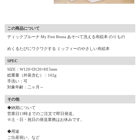
▼ 商品説明の続きを見る ▼
この商品について
ディックブルーナ My First Bruna あそべて洗える布絵本 のりもの
めくるたびにワクワクする ミッフィーのやさしい布絵本
SPEC
SIZE：W120×D120×H15mm
総重量（外装含む）：102g
手洗い：可
対象年齢：二ヶ月～
その他
◆納期について
営業日13時までのご注文で即日発送。
※土・日・祝日の発送業務はお休みです。
◆用途
ご出産祝い、など