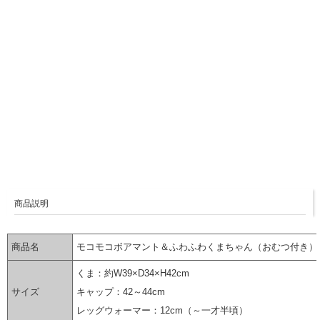
商品説明
商品名
モコモコボアマント＆ふわふわくまちゃん（おむつ付き）
くま：約W39×D34×H42cm
サイズ
キャップ：42～44cm
レッグウォーマー：12cm（～一才半頃）