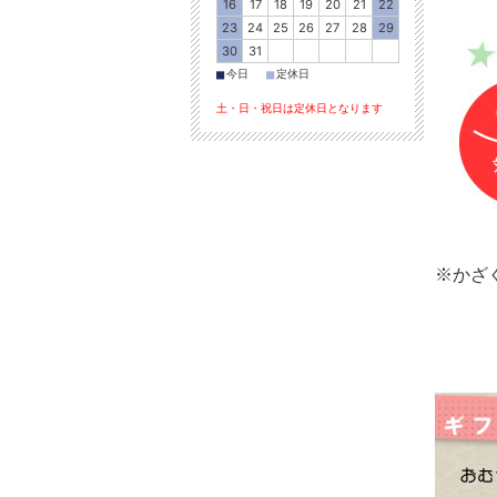
16
17
18
19
20
21
22
23
24
25
26
27
28
29
30
31
■
■
今日
定休日
土・日・祝日は定休日となります
※かざ