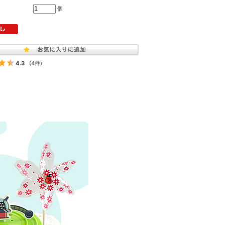
個
4.3
(4件)