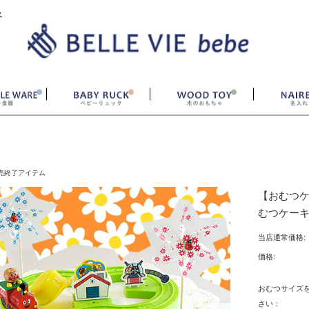
ベ
売終了アイテム
【おむつ
むつケー
当店通常価格:
価格:
おむつサイズ
さい：