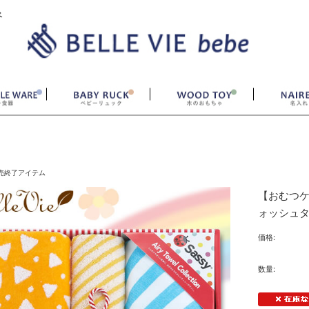
ベ
売終了アイテム
【おむつ
ォッシュ
価格:
数量: