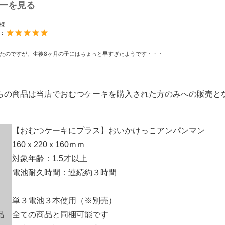
ーを見る
様
度：
たのですが、生後8ヶ月の子にはちょっと早すぎたようです・・・
らの商品は当店でおむつケーキを購入された方のみへの販売と
【おむつケーキにプラス】おいかけっこアンパンマン
160ｘ220ｘ160ｍｍ
対象年齢：1.5才以上
電池耐久時間：連続約３時間
単３電池３本使用（※別売）
品
全ての商品と同梱可能です