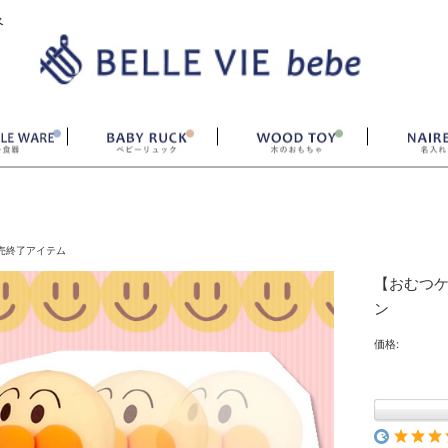
ベ
売終了アイテム
【おむつ
ン
価格: