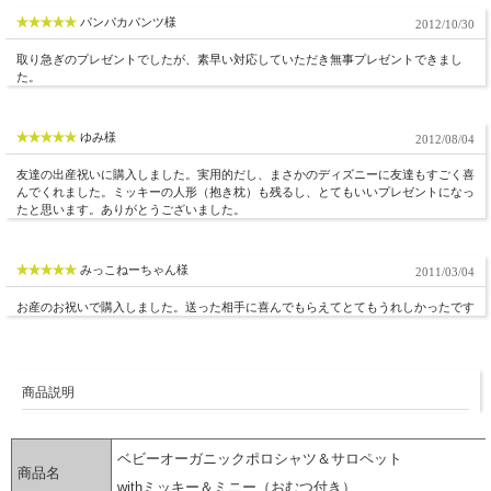
パンパカパンツ様
2012/10/30
取り急ぎのプレゼントでしたが、素早い対応していただき無事プレゼントできまし
た。
ゆみ様
2012/08/04
友達の出産祝いに購入しました。実用的だし、まさかのディズニーに友達もすごく喜
んでくれました。ミッキーの人形（抱き枕）も残るし、とてもいいプレゼントになっ
たと思います。ありがとうございました。
みっこねーちゃん様
2011/03/04
お産のお祝いで購入しました。送った相手に喜んでもらえてとてもうれしかったです
商品説明
ベビーオーガニックポロシャツ＆サロペット
商品名
withミッキー＆ミニー（おむつ付き）