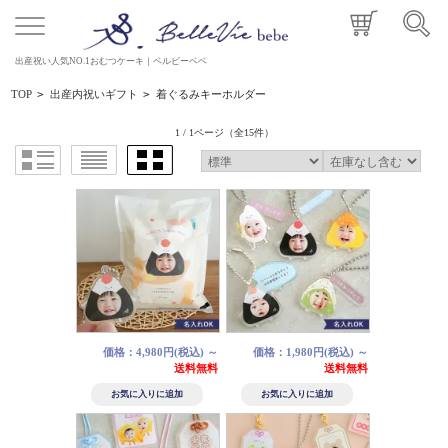
出産祝い人気NO.1おむつケーキ｜ベルビーベベ
TOP
>
出産内祝いギフト
>
着ぐるみキーホルダー
1 / 1ページ
（全15件）
価格：4,980円(税込)
～
価格：1,980円(税込)
～
送料無料
送料無料