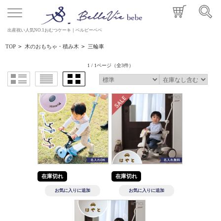
出産祝い人気NO.1おむつケーキ｜ベルビーベベ
TOP
>
木のおもちゃ・積み木
>
三輪車
1 / 1ページ
（全3件）
在庫切れ
在庫切れ