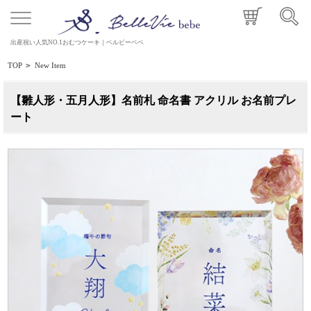
出産祝い人気NO.1おむつケーキ｜ベルビーベベ
TOP
>
New Item
【雛人形・五月人形】名前札 命名書 アクリル お名前プレ
ート