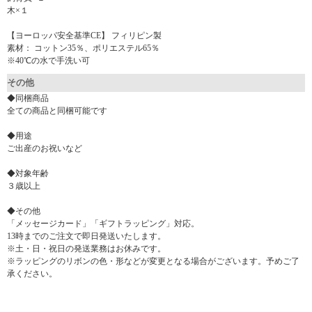
木×１
【ヨーロッパ安全基準CE】 フィリピン製
素材： コットン35％、ポリエステル65％
※40℃の水で手洗い可
その他
◆同梱商品
全ての商品と同梱可能です
◆用途
ご出産のお祝いなど
◆対象年齢
３歳以上
◆その他
「メッセージカード」「ギフトラッピング」対応。
13時までのご注文で即日発送いたします。
※土・日・祝日の発送業務はお休みです。
※ラッピングのリボンの色・形などが変更となる場合がございます。予めご了
承ください。
▼ 商品説明の続きを見る ▼