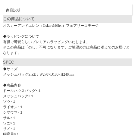
商品説明
この商品について
オスカーアンドエレン（Oskar＆Ellen）フェアリーコテージ
◆ラッピングについて
有償で可愛らしいプレミアムラッピングいたします。
※この商品は「のし」不可になります。ご希望の方は商品に添えてのお届けと
なります。
SPEC
◆サイズ
メッシュバッグSIZE：W270×D130×H240mm
◆商品内容
ドールハウスバッグ×１
メッシュバッグ×１
ゾウ×１
ライオン×１
シマウマ×１
サル×１
ワニ×１
サメ×１
飼育員×１