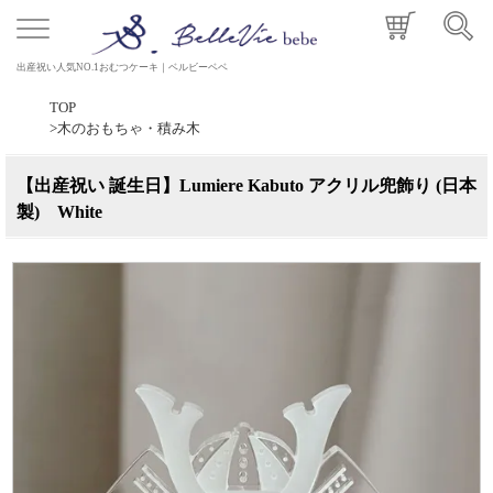
出産祝い人気NO.1おむつケーキ｜ベルビーベベ
TOP
>
木のおもちゃ・積み木
【出産祝い 誕生日】Lumiere Kabuto アクリル兜飾り (日本
製) White