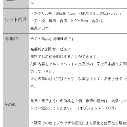
ン
・アクリル兜：約5.6×7.5cm・鯉のぼり：約6.2×5.7cm
セット内容
・刀・槍・屏風・台座：約20×5cm・名前札
生産／日本
同梱商品
全ての商品と同梱可能です
名前札☆刻印サービス／
無料でお名前を刻印することができます。
刻印内容をアルファベット８文字以内、又は日本語５文字
力して下さい。
※お名前の頭文字は大文字、以降は小文字に変更させてい
す。
兄弟・双子ように名前札を２個ご希望の場合は、名前札の
その他
ンより選択してください。 （オプション＋3,000円）
＊画面上の色はブラウザや設定により実物とは異なる場合