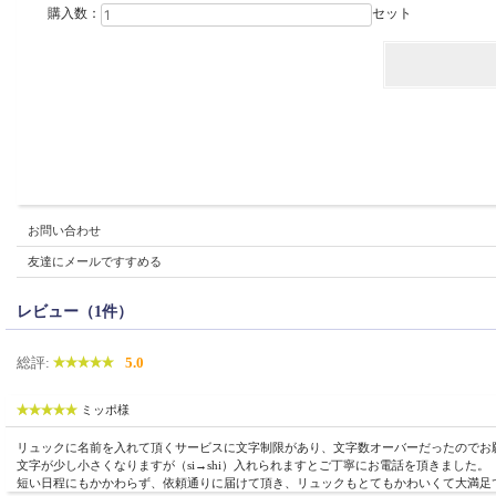
購入数：
セット
お問い合わせ
友達にメールですすめる
レビュー（1件）
総評:
5.0
ミッポ様
リュックに名前を入れて頂くサービスに文字制限があり、文字数オーバーだったのでお願い
文字が少し小さくなりますが（si→shi）入れられますとご丁寧にお電話を頂きました。
短い日程にもかかわらず、依頼通りに届けて頂き、リュックもとてもかわいくて大満足