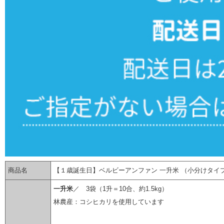
商品名
【１歳誕生日】ベルビーアンファン 一升米 （小分けタイ
一升米
／ 3袋（1升＝10合、約1.5kg）
林農産：コシヒカリを使用しています