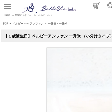
出産祝い人気NO.1おむつケーキ｜ベルビーベベ
TOP
>
ベルビーべべ アンファン
>
一升餅・一升米
【１歳誕生日】ベルビーアンファン 一升米 （小分けタイプ