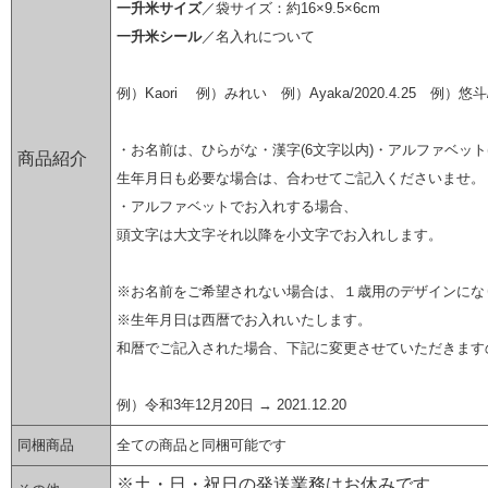
一升米サイズ
／袋サイズ：約16×9.5×6cm
一升米シール
／名入れについて
例）Kaori 例）みれい 例）Ayaka/2020.4.25 例）悠斗/
・お名前は、ひらがな・漢字(6文字以内)・アルファベット(
商品紹介
生年月日も必要な場合は、合わせてご記入くださいませ。
・アルファベットでお入れする場合、
頭文字は大文字それ以降を小文字でお入れします。
※お名前をご希望されない場合は、１歳用のデザインにな
※生年月日は西暦でお入れいたします。
和暦でご記入された場合、下記に変更させていただきます
例）令和3年12月20日 → 2021.12.20
同梱商品
全ての商品と同梱可能です
※土・日・祝日の発送業務はお休みです。