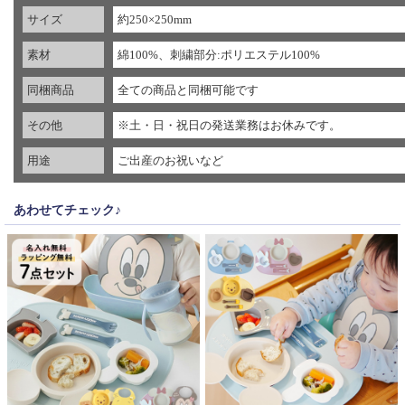
サイズ
約250×250mm
素材
綿100%、刺繍部分:ポリエステル100%
同梱商品
全ての商品と同梱可能です
その他
※土・日・祝日の発送業務はお休みです。
用途
ご出産のお祝いなど
あわせてチェック♪