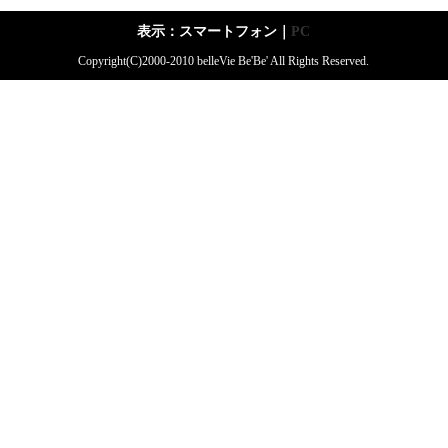
表示：スマートフォン｜
PC
Copyright(C)2000-2010 belleVie Be'Be' All Rights Reserved.