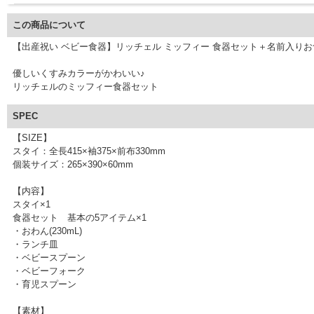
この商品について
【出産祝い ベビー食器】リッチェル ミッフィー 食器セット＋名前入り
優しいくすみカラーがかわいい♪
リッチェルのミッフィー食器セット
SPEC
【SIZE】
スタイ：全長415×袖375×前布330mm
個装サイズ：265×390×60mm
【内容】
スタイ×1
食器セット 基本の5アイテム×1
・おわん(230mL)
・ランチ皿
・ベビースプーン
・ベビーフォーク
・育児スプーン
【素材】