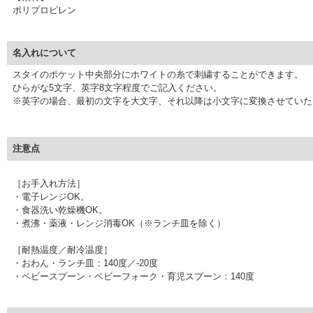
ポリプロピレン
名入れについて
スタイのポケット中央部分にホワイトの糸で刺繍することができます。
ひらがな5文字、英字8文字程度でご記入ください。
※英字の場合、最初の文字を大文字、それ以降は小文字に変換させていた
注意点
［お手入れ方法］
・電子レンジOK。
・食器洗い乾燥機OK。
・煮沸・薬液・レンジ消毒OK（※ランチ皿を除く）
［耐熱温度／耐冷温度］
・おわん・ランチ皿：140度／-20度
・ベビースプーン・ベビーフォーク・育児スプーン：140度