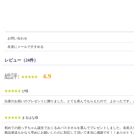
お問い合わせ
友達にメールですすめる
レビュー（24件）
総評:
4.9
ぴ様
出産のお祝いのプレゼントに贈りました。とても喜んでもらえたので、よかったです。
まるはな様
初めての姪っ子ちゃん誕生でおくるみバスタオルを選んでプレゼントしました。名前入
商品発送もかなり早めにお願いしたのに対応して頂いて本当に感謝です！！ありがとうござ