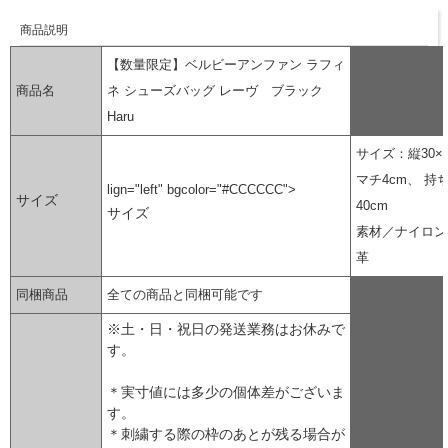
商品説明
【数量限定】ベルビーアンファン ラフィ
商品名
ネ シューズバッグ レーヴ ブラック
Haru
サイズ：縦30×横
マチ4cm、 持
lign="left" bgcolor="#CCCCCC">
サイズ
40cm
サイズ
素材／ナイロン
革
同梱商品
全ての商品と同梱可能です
※土・日・祝日の発送業務はお休みで
す。
＊実寸値には多少の個体差がございま
す。
＊刺繍する際の枠のあとが残る場合が