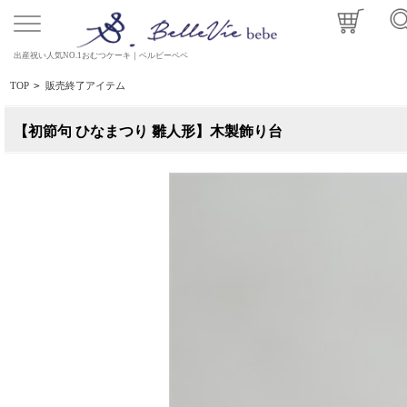
出産祝い人気NO.1おむつケーキ｜ベルビーベベ
TOP
>
販売終了アイテム
【初節句 ひなまつり 雛人形】木製飾り台