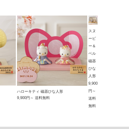
スヌ
ーピ
ー＆
ベル
磁器
ひな
人形
9,900
円～
ハローキティ 磁器ひな人形
9,900円～ 送料無料
送料
無料