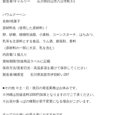
製造者/ギャルリー 石川県白山市八日市町3-1
バウムクーヘン
名称/焼菓子
原材料名（使用した原材料）/
卵、砂糖、植物性油脂、小麦粉、コーンスターチ、はちみつ、
乳等を主原料とする食品、ラム酒、膨張剤、香料
（原材料の一部に大豆、乳を含む）
内容量/１個入り
賞味期限/別途商品ラベルに記載
保存方法/直射日光・高温多湿を避けて保存してください
製造者/橘香堂 石川県加賀市伊切町い297
■その他 ※土・日・祝日の発送業務はお休みです。
※沖縄は別途送料1000円加算となりますのでご了承ください。
※お花や葉っぱの種類が若干変更になる場合がございます。
すべてのお祝いや手土産におすすめです