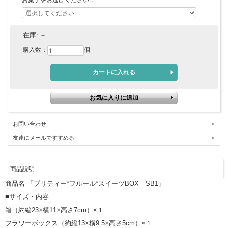
お菓子をお選びください：
在庫:
－
購入数：
個
お問い合わせ
友達にメールですすめる
商品説明
商品名 「プリティー*フルール*スイーツBOX SB1」
■サイズ・内容
箱（約縦23×横11×高さ7cm）×１
フラワーボックス（約縦13×横9.5×高さ5cm）×１