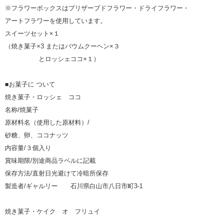
※フラワーボックスはプリザーブドフラワー・ドライフラワー・
アートフラワーを使用しています。
スイーツセット×１
（焼き菓子×3 またはバウムクーヘン×３
とロッシェココ×１）
■お菓子に ついて
焼き菓子・ロッシェ ココ
名称/焼菓子
原材料名（使用した原材料）/
砂糖、卵、ココナッツ
内容量/３個入り
賞味期限/別途商品ラベルに記載
保存方法/直射日光避けて冷暗所保存
製造者/ギャルリー 石川県白山市八日市町3-1
焼き菓子・ケイク オ フリュイ