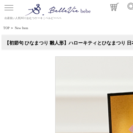
出産祝い人気NO.1おむつケーキ｜ベルビーベベ
TOP
>
New Item
【初節句 ひなまつり 雛人形】ハローキティとひなまつり 日