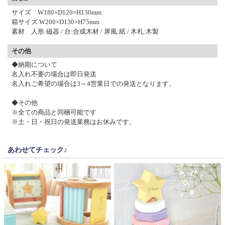
サイズ W180×D120×H130mm
箱サイズ W200×D130×H75mm
素材 人形:磁器 / 台:合成木材 / 屏風:紙 / 木札:木製
その他
◆納期について
名入れ不要の場合は即日発送
名入れご希望の場合は3～4営業日での発送となります。
◆その他
※全ての商品と同梱可能です
※土・日・祝日の発送業務はお休みです。
あわせてチェック♪