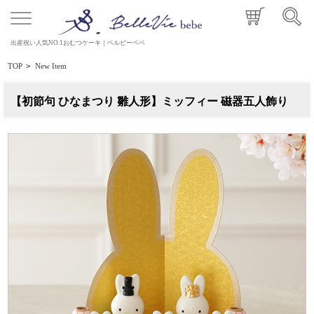
出産祝い人気NO.1おむつケーキ｜ベルビーベベ
TOP
>
New Item
【初節句 ひなまつり 雛人形】ミッフィー 磁器五人飾り