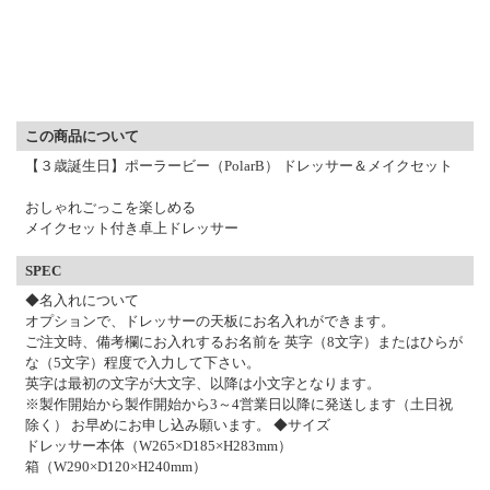
▼ 商品説明の続きを見る ▼
この商品について
【３歳誕生日】ポーラービー（PolarB） ドレッサー＆メイクセット
おしゃれごっこを楽しめる
メイクセット付き卓上ドレッサー
SPEC
◆名入れについて
オプションで、ドレッサーの天板にお名入れができます。
ご注文時、備考欄にお入れするお名前を 英字（8文字）またはひらが
な（5文字）程度で入力して下さい。
英字は最初の文字が大文字、以降は小文字となります。
※製作開始から製作開始から3～4営業日以降に発送します（土日祝
除く） お早めにお申し込み願います。 ◆サイズ
ドレッサー本体（W265×D185×H283mm）
箱（W290×D120×H240mm）