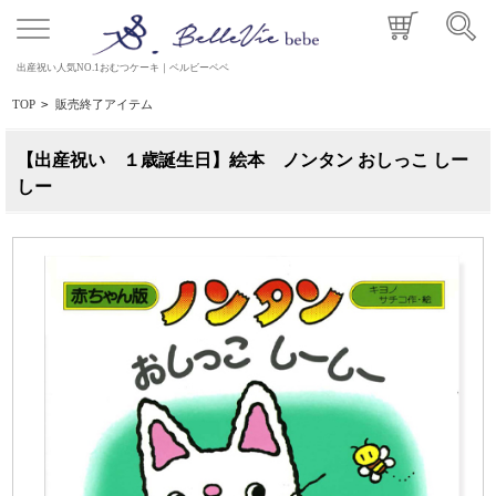
出産祝い人気NO.1おむつケーキ｜ベルビーベベ
TOP
>
販売終了アイテム
【出産祝い １歳誕生日】絵本 ノンタン おしっこ しー
しー