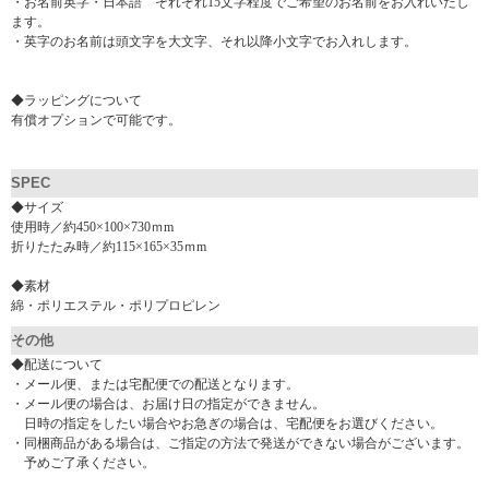
・お名前英字・日本語 それぞれ15文字程度でご希望のお名前をお入れいたし
ます。
・英字のお名前は頭文字を大文字、それ以降小文字でお入れします。
◆ラッピングについて
有償オプションで可能です。
SPEC
◆サイズ
使用時／約450×100×730ｍm
折りたたみ時／約115×165×35ｍm
◆素材
綿・ポリエステル・ポリプロピレン
その他
◆配送について
・メール便、または宅配便での配送となります。
・メール便の場合は、お届け日の指定ができません。
日時の指定をしたい場合やお急ぎの場合は、宅配便をお選びください。
・同梱商品がある場合は、ご指定の方法で発送ができない場合がございます。
予めご了承ください。