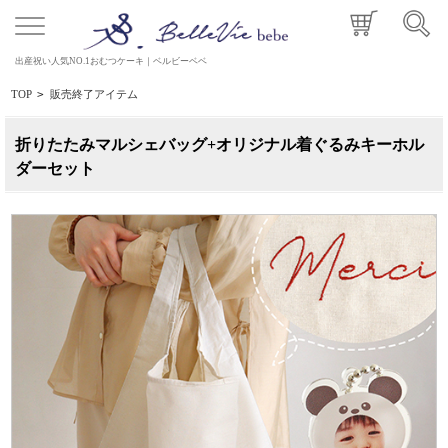
出産祝い人気NO.1おむつケーキ｜ベルビーベベ
TOP
>
販売終了アイテム
折りたたみマルシェバッグ+オリジナル着ぐるみキーホル
ダーセット