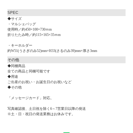
SPEC
◆サイズ
・マルシェバッグ
使用時／約450×100×730ｍm
折りたたみ時／約115×165×35ｍm
・キーホルダー
約W51(うさぎのみ52)mm×H33(さるのみ39)mm×厚さ3mm
その他
◆同梱商品
全ての商品と同梱可能です
◆用途
ご出産のお祝い・お誕生日のお祝いなど
◆その他
「メッセージカード」対応。
写真確認後、土日祝を除く6～7営業日以降の発送
※土・日・祝日の発送業務はお休みです。