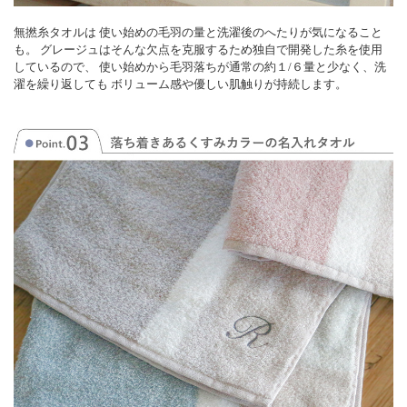
無撚糸タオルは 使い始めの毛羽の量と洗濯後のへたりが気になること
も。 グレージュはそんな欠点を克服するため独自で開発した糸を使用
しているので、 使い始めから毛羽落ちが通常の約１/６量と少なく、洗
濯を繰り返しても ボリューム感や優しい肌触りが持続します。