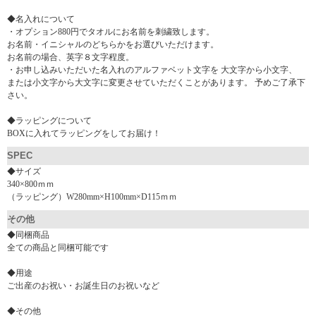
◆名入れについて
・オプション880円でタオルにお名前を刺繍致します。
お名前・イニシャルのどちらかをお選びいただけます。
お名前の場合、英字８文字程度。
・お申し込みいただいた名入れのアルファベット文字を 大文字から小文字、
または小文字から大文字に変更させていただくことがあります。 予めご了承下
さい。
◆ラッピングについて
BOXに入れてラッピングをしてお届け！
SPEC
◆サイズ
340×800ｍｍ
（ラッピング）W280mm×H100mm×D115ｍｍ
その他
◆同梱商品
全ての商品と同梱可能です
◆用途
ご出産のお祝い・お誕生日のお祝いなど
◆その他