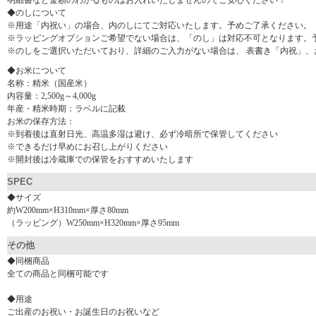
明細書など金額のわかるものはお入れいたしませんのでご安心ください！
◆のしについて
※用途「内祝い」の場合、内のしにてご対応いたします。予めご了承ください。
※ラッピングオプションご希望でない場合は、「のし」は対応不可となります。
※のしをご選択いただいており、詳細のご入力がない場合は、 表書き「内祝」、
◆お米について
名称：精米（国産米）
内容量：2,500g～4,000g
年産・精米時期：ラベルに記載
お米の保存方法：
※到着後は直射日光、高温多湿は避け、必ず冷暗所で保管してください
※できるだけ早めにお召し上がりください
※開封後は冷蔵庫での保管をおすすめいたします
SPEC
◆サイズ
約W200mm×H310mm×厚さ80mm
（ラッピング）W250mm×H320mm×厚さ95mm
その他
◆同梱商品
全ての商品と同梱可能です
◆用途
ご出産のお祝い・お誕生日のお祝いなど