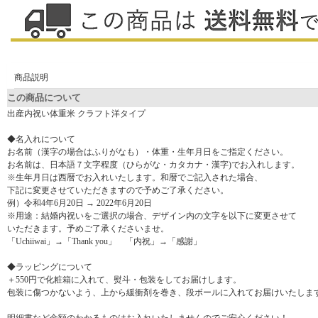
商品説明
この商品について
出産内祝い体重米 クラフト洋タイプ
◆名入れについて
お名前（漢字の場合はふりがなも）・体重・生年月日をご指定ください。
お名前は、日本語７文字程度（ひらがな・カタカナ・漢字)でお入れします。
※生年月日は西暦でお入れいたします。和暦でご記入された場合、
下記に変更させていただきますので予めご了承ください。
例）令和4年6月20日 → 2022年6月20日
※用途：結婚内祝いをご選択の場合、デザイン内の文字を以下に変更させて
いただきます。予めご了承くださいませ。
「Uchiiwai」→「Thank you」 「内祝」→「感謝」
◆ラッピングについて
＋550円で化粧箱に入れて、熨斗・包装をしてお届けします。
包装に傷つかないよう、上から緩衝剤を巻き、段ボールに入れてお届けいたしま