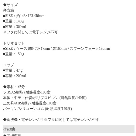
◆サイズ
弁当箱
■SIZE：約148×123×56mm
■重量：148ｇ
■容量：360ｍl
※フタに関しては電子レンジ不可
トリオセット
■SIZE：ケース198×76×17mm / 箸165mm / スプーンフォーク130mm
■重量：150ｇ
コップ
■重量：47ｇ
■容量：200ｍl
◆素材・成分
フタ/AS樹脂 (耐熱温度/100度)
本体・中子・仕切/ポリプロピレン (耐熱温度/140度)
止め具/ABS樹脂 (耐熱温度/100度)
パッキン/シリコーンゴム (耐熱温度/140度)
◆食洗機・電子レンジ可 ※フタに関しては電子レンジ不可
その他