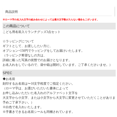
商品説明
※ローマ字の名入れ文字の組み合わせによっては最大文字数が入らない場合もございます。
この商品について
こども用名前入りランチグッズ3点セット
☆ラッピングについて
ギフトとして、お渡ししたい方に、
オプション+150円でラッピングをしてお届けいたします。
（ラッピング希望なしの方は、
詳細に載った写真の状態でのお届けとなります。
お名入れをしているので、袋や箱は開封しています。ご了承くださいませ。）
SPEC
◆お名前
刻印するお名前は〜10文字程度でご指定ください。
（ローマ字は、お選びいただいた書体によって
お申し込みいただいた名入れのアルファベット文字を
大文字から小文字、または小文字から大文字に変更させていただくことがありま
予めご了承下さい。）
※白色で名入れいたします。
※手書きできるお名前シールも同梱されています。