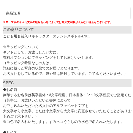
商品説明
※ローマ字の名入れ文字の組み合わせによっては最大文字数が入らない場合もございます。
この商品について
こども用名前入りキャラクターステンレスボトル470ml
☆ラッピングについて
ギフトとして、お渡ししたい方に、
有料オプションにてラッピングをしてお届けいたします。
（ラッピング希望なしの方は、
詳細に載った写真の状態でのお届けとなります。
お名入れをしているので、袋や箱は開封しています。ご了承くださいませ。）
SPEC
◆お名前
刻印するお名前は英字書体：8文字程度、日本書体：8〜10文字程度でご指定くだ
（英字は、お選びいただいた書体によって
お申し込みいただいた名入れのアルファベット文字を
大文字から小文字、または小文字から大文字に変更させていただくことがありま
予めご了承下さい。）
※白色で名入れいたします。すみっコぐらしのみ水色で名入れいたします。
◆サイズ