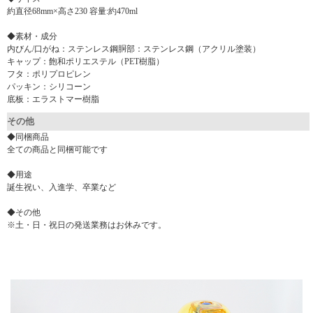
約直径68mm×高さ230 容量:約470ml
◆素材・成分
内びん/口がね：ステンレス鋼胴部：ステンレス鋼（アクリル塗装）
キャップ：飽和ポリエステル（PET樹脂）
フタ：ポリプロピレン
パッキン：シリコーン
底板：エラストマー樹脂
その他
◆同梱商品
全ての商品と同梱可能です
◆用途
誕生祝い、入進学、卒業など
◆その他
※土・日・祝日の発送業務はお休みです。
▼ 商品説明の続きを見る ▼