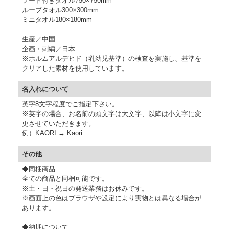
フード付きタオル750×750mm
ループタオル300×300mm
ミニタオル180×180mm
生産／中国
企画・刺繍／日本
※ホルムアルデヒド（乳幼児基準）の検査を実施し、基準を
クリアした素材を使用しています。
名入れについて
英字8文字程度でご指定下さい。
※英字の場合、お名前の頭文字は大文字、以降は小文字に変
更させていただきます。
例）KAORI → Kaori
その他
◆同梱商品
全ての商品と同梱可能です。
※土・日・祝日の発送業務はお休みです。
※画面上の色はブラウザや設定により実物とは異なる場合が
あります。
◆納期について