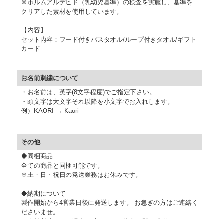
※ホルムアルデヒド（乳幼児基準）の検査を実施し、基準を
クリアした素材を使用しています。
【内容】
セット内容：フード付きバスタオル/ループ付きタオル/ギフト
カード
お名前刺繍について
・お名前は、英字(8文字程度)でご指定下さい。
・頭文字は大文字それ以降を小文字でお入れします。
例）KAORI → Kaori
その他
◆同梱商品
全ての商品と同梱可能です。
※土・日・祝日の発送業務はお休みです。
◆納期について
製作開始から4営業日後に発送します。 お急ぎの方はご連絡く
ださいませ。