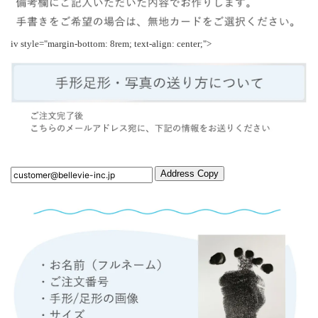
iv style="margin-bottom: 8rem; text-align: center;">
Address Copy