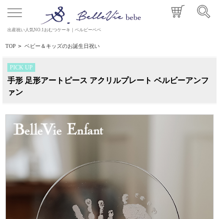
出産祝い人気NO.1おむつケーキ｜ベルビーベベ
TOP
>
ベビー＆キッズのお誕生日祝い
PICK UP
手形 足形アートピース アクリルプレート ベルビーアンフ
ァン