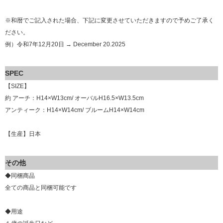
※和暦でご記入された場合、下記に変更させていただきますので予めご了承く
ださい。
例）令和7年12月20日 → December 20.2025
SPEC
【SIZE】
約 アーチ：H14×W13cm/ オーバルH16.5×W13.5cm
アンティーク：H14×W14cm/ ブルームH14×W14cm
【生産】日本
その他
◆同梱商品
全ての商品と同梱可能です
◆用途