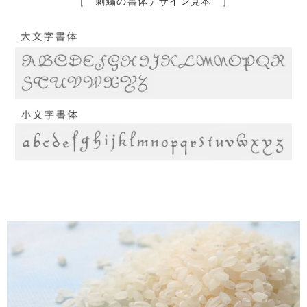
［ 刺繍の書体デザイン見本 ］