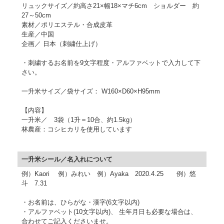
リュックサイズ／約高さ21×幅18×マチ6cm ショルダー 約
27～50cm
素材／ポリエステル・合成皮革
生産／中国
企画／ 日本（刺繍仕上げ）
・刺繍するお名前を9文字程度・アルファベットで入力して下
さい。
一升米サイズ／袋サイズ： W160×D60×H95mm
【内容】
一升米／ 3袋（1升＝10合、約1.5kg）
林農産：コシヒカリを使用しています
一升米シール／名入れについて
例）Kaori 例）みれい 例）Ayaka 2020.4.25 例）悠
斗 7.31
・お名前は、ひらがな・漢字(6文字以内)
・アルファベット(10文字以内)、 生年月日も必要な場合は、
合わせてご記入くださいませ。