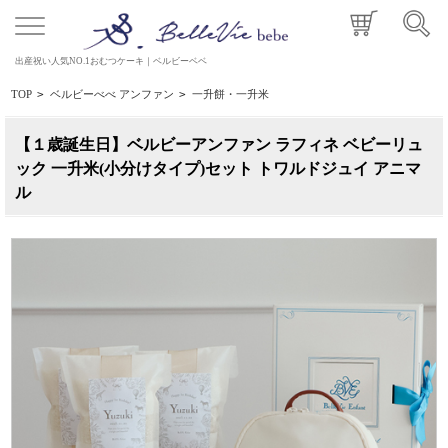
出産祝い人気NO.1おむつケーキ｜ベルビーベベ
TOP
>
ベルビーべべ アンファン
>
一升餅・一升米
【１歳誕生日】ベルビーアンファン ラフィネ ベビーリュ
ック 一升米(小分けタイプ)セット トワルドジュイ アニマ
ル