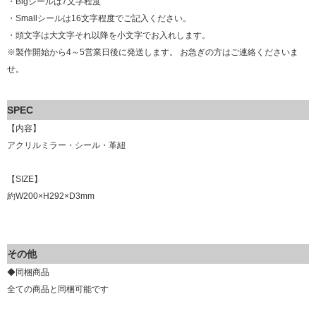
・Bigシールは7文字程度
・Smallシールは16文字程度でご記入ください。
・頭文字は大文字それ以降を小文字でお入れします。
※製作開始から4～5営業日後に発送します。 お急ぎの方はご連絡くださいま
せ。
SPEC
【内容】
アクリルミラー・シール・革紐
【SIZE】
約W200×H292×D3mm
その他
◆同梱商品
全ての商品と同梱可能です