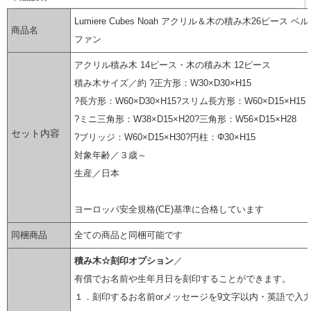
Lumiere Cubes Noah アクリル＆木の積み木26ピース 
商品名
ファン
アクリル積み木 14ピース・木の積み木 12ピース
積み木サイズ／約 ?正方形：W30×D30×H15
?長方形：W60×D30×H15?スリム長方形：W60×D15×H15
?ミニ三角形：W38×D15×H20?三角形：W56×D15×H28
セット内容
?ブリッジ：W60×D15×H30?円柱：Φ30×H15
対象年齢／３歳～
生産／日本
ヨーロッパ安全規格(CE)基準に合格しています
同梱商品
全ての商品と同梱可能です
積み木☆刻印オプション
／
有償でお名前や生年月日を刻印することができます。
１．刻印するお名前orメッセージを9文字以内・英語で入