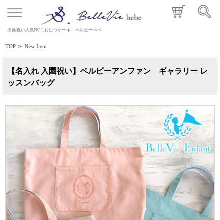
出産祝い人気NO.1おむつケーキ｜ベルビーベベ
TOP
>
New Item
【名入れ 入園祝い】ベルビーアンファン ギャラリー レ
ッスンバッグ