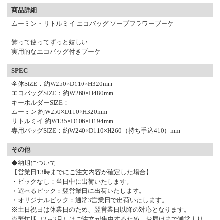
商品詳細
ムーミン・リトルミイ エコバッグ ソープフラワーブーケ
飾って使ってずっと嬉しい
実用的なエコバッグ付きブーケ
SPEC
全体SIZE：約W250×D110×H320mm
エコバッグSIZE：約W260×H480mm
キーホルダーSIZE：
ムーミン 約W250×D110×H320mm
リトルミイ 約W135×D106×H194mm
専用バッグSIZE：約W240×D110×H260（持ち手込410）mm
その他
◆納期について
【営業日13時までにご注文内容が確定した場合】
・ピックなし：当日中に出荷いたします。
・選べるピック：翌営業日に出荷いたします。
・オリジナルピック：通常3営業日で出荷いたします。
※土日祝日は休業日のため、翌営業日以降の対応となります。
※繁忙期（2～3月）はご注文が集中するため、お届けまで通常より