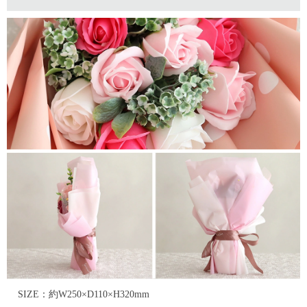
SIZE：約W250×D110×H320mm