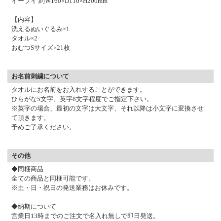
イーブイ 約W160×D110×H200mm
【内容】
洗えるぬいぐるみ×1
タオル×2
おむつSサイズ×21枚
お名前刺繍について
タオルにお名前をお入れすることができます。
ひらがな5文字、英字8文字程度でご指定下さい。
※英字の場合、最初の文字は大文字、それ以降は小文字に変換させ
て頂きます。
予めご了承ください。
その他
◆同梱商品
全ての商品と同梱可能です。
※土・日・祝日の発送業務はお休みです。
◆納期について
営業日13時までのご注文で名入れ無しで即日発送。