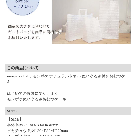
▼ 商品説明の続きを見る ▼
この商品について
monpoké baby モンポケ ナチュラルタオル ぬいぐるみ付きおむつケー
キ
はじめての冒険にでかけよう
モンポケぬいぐるみおむつケーキ
SPEC
【SIZE】
本体 約W230×D230×H430mm
ピカチュウ 約W130×D80×H200mm