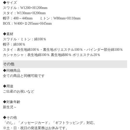
◆サイズ
スワドル：W1200×H1200mm
スタイ：W130mm×H200mm
帽子：400～440mm ミトン：W80mm×H110mm
BOX：W400×Ｄ295mm×H45mm
◆素材
スワドル・ミトン：綿100％
帽子：綿100％
スタイ：表生地綿100％・裏生地ポリエステル100％・バインダー部分綿100％
カシャカシャ：表生地綿100％ 裏生地綿80％ ポリエステル20％
その他
◆同梱商品
全ての商品と同梱可能です
◆用途
ご出産のお祝いなど
◆対象年齢
新生児～
◆その他
「のし」「メッセージカード」「ギフトラッピング」対応。
※土・日・祝日の発送業務はお休みです。