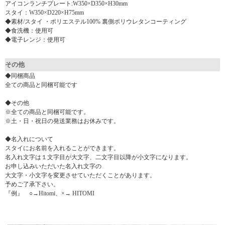
アイコンランチプレート:W350×D350×H30mm
スタイ：W350×D220×H75mm
◆素材/スタイ ・ポリエステル100% 裏側ポリウレタンコーティング
◆食洗機：使用可
◆電子レンジ：使用可
その他
◆同梱商品
全ての商品と同梱可能です
◆その他
※全ての商品と同梱可能です。
※土・日・祝日の発送業務はお休みです。
◆名入れについて
スタイにお名前を入れることができます。
名入れ文字は１文字目が大文字、二文字目以降が小文字になります。
お申し込みいただいた名入れ文字の
大文字・小文字を変更させていただくことがあります。
予めご了承下さい。
『例』 ○→Hitomi、×→ HITOMI
▼ 商品説明の続きを見る ▼