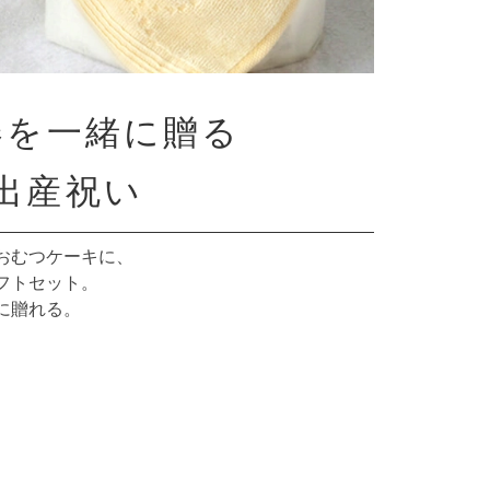
器を一緒に贈る
出産祝い
おむつケーキに、
フトセット。
に贈れる。