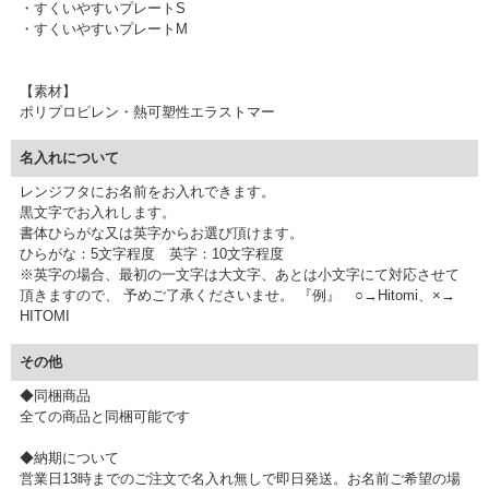
・すくいやすいプレートS
・すくいやすいプレートM
【素材】
ポリプロピレン・熱可塑性エラストマー
名入れについて
レンジフタにお名前をお入れできます。
黒文字でお入れします。
書体ひらがな又は英字からお選び頂けます。
ひらがな：5文字程度 英字：10文字程度
※英字の場合、最初の一文字は大文字、あとは小文字にて対応させて
頂きますので、 予めご了承くださいませ。 『例』 ○→Hitomi、×→
HITOMI
その他
◆同梱商品
全ての商品と同梱可能です
◆納期について
営業日13時までのご注文で名入れ無しで即日発送。お名前ご希望の場