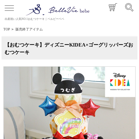
出産祝い人気NO.1おむつケーキ｜ベルビーベベ
TOP
>
販売終了アイテム
【おむつケーキ】ディズニーKIDEA×ゴーグリッパーズお
むつケーキ