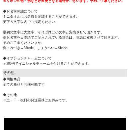
※リボンの色・形などが変更となる場合がございます。予めご了承ください。
◆お名前刺繍について
ミニタオルにお名前を刺繍することができます。
英字８文字以内でご指定ください。
最初の文字は大文字、それ以降は小文字と変換させて頂きます。
※お名前を日本語でご記入されている場合は、英語に変換させて頂きます。
予めご了承くださいませ。
例：みづき→Mizuki、しょうへい→Shohei
◆オプションチャームについて
＋300円でイニシャルチャームを付けることができます。
その他
◆同梱商品
全ての商品と同梱可能です
◆その他
※土・日・祝日の発送業務はお休みです。
▼ 商品説明の続きを見る ▼